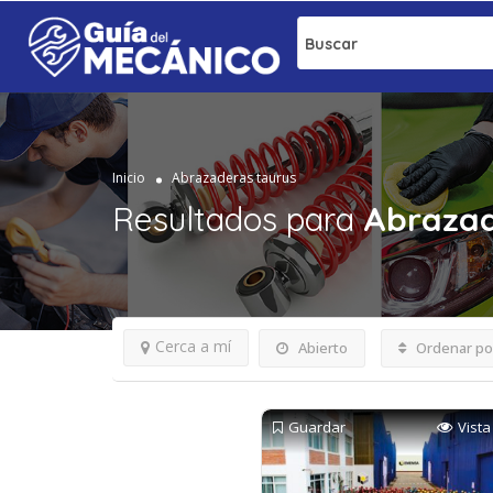
Buscar
Inicio
Abrazaderas taurus
Resultados para
Abrazad
Cerca a mí
Abierto
Ordenar po
Guardar
Vista