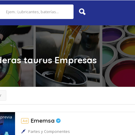
eras taurus
Empresas
r
 previa
Ememsa
Ad
Partes y Componentes