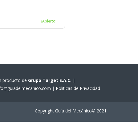
¡Abierto!
n producto de
Grupo Target S.A.C.
|
nfo@guiadelmecanico.com
|
Políticas de Privacidad
Copyright Guía del Mecánico© 2021