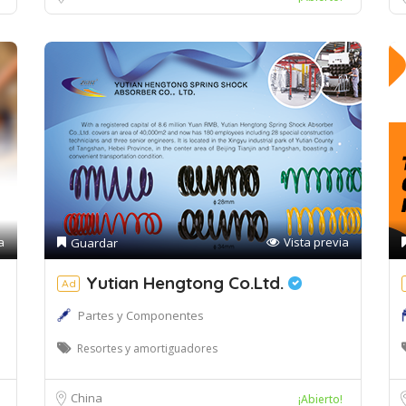
a
Vista previa
Guardar
Yutian Hengtong Co.Ltd.
Ad
Partes y Componentes
Resortes y amortiguadores
China
¡Abierto!