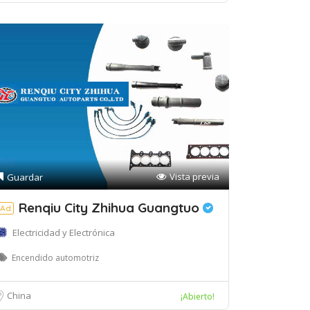
Vista previa
Guardar
Renqiu City Zhihua Guangtuo
Ad
Electricidad y Electrónica
Encendido automotriz
China
¡Abierto!