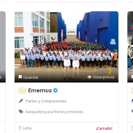
a
Vista previa
Guardar
Ememsa
Ad
Partes y Componentes
Autopartes para frenos y motores
Lima
¡Cerrado!