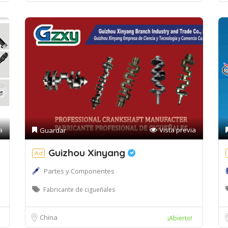
a
Vista previa
Guardar
Guizhou Xinyang
Ad
Partes y Componentes
Fabricante de cigueñales
China
¡Abierto!