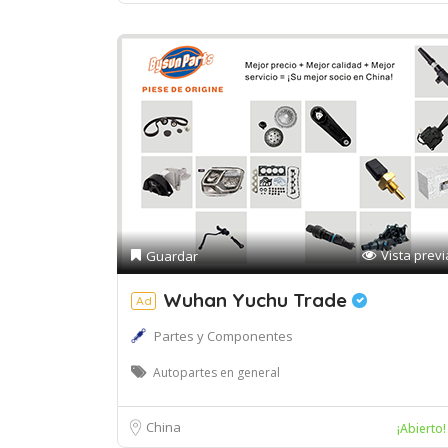
Vista previ
Guardar
Wuhan Yuchu Trade
Ad
Partes y Componentes
Autopartes en general
China
¡Abierto!