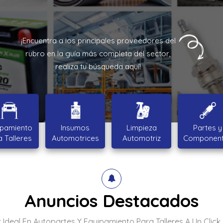
¡Encuentra a los principales proveedores del
rubro en la guía más completa del sector,
realiza tu búsqueda aquí!
ipamiento
Insumos
Limpieza
Partes y
a Talleres
Automotrices
Automotriz
Componen
Anuncios Destacados
 Ideal En Autopartes Y Equipamiento Para Talleres A Un Click 