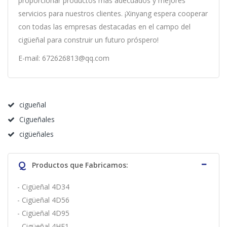
proporcionar productos más adecuados y mejores
servicios para nuestros clientes. ¡Xinyang espera cooperar
con todas las empresas destacadas en el campo del
cigüeñal para construir un futuro próspero!
E-mail: 672626813@qq.com
cigueñal
Cigueñales
cigüeñales
Q
Productos que Fabricamos:
- Cigüeñal 4D34
- Cigüeñal 4D56
- Cigüeñal 4D95
- Cigüeñal 4HF1