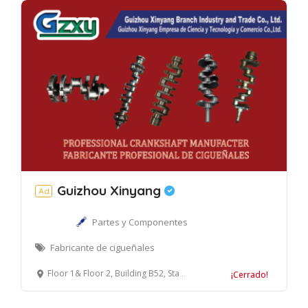
Guizhou Xinyang
Ad
Partes y Componentes
Fabricante de cigueñales
Floor 1& Floor 2, Building B52, Standard Building, NO.299, Zongbao Road, Guiyang Free Trade Zone, Guiyang, China 550017
¡Cerrado!