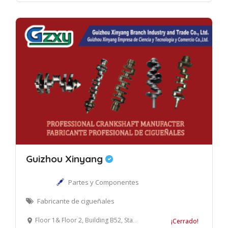
Guizhou Xinyang
Partes y Componentes
Fabricante de cigueñales
Floor 1& Floor 2, Building B52, Standard Building, NO.299, Zongbao Road, Guiyang Free Trade Zone, Guiyang, China 550017
¡Cerrado!