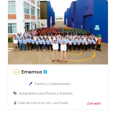
Ememsa
Ad
Partes y Componentes
Autopartes para frenos y motores
Calle Sección 8 s/n Urb. Las Praderas de Lurín, Lurín, Lima – Perú.
¡Cerrado!