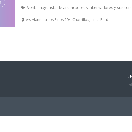
Venta mayorista de arrancadores, alternadores y sus co
Av. Alameda Los Pinos 504, Chorrillos, Lima, Perú
U
i