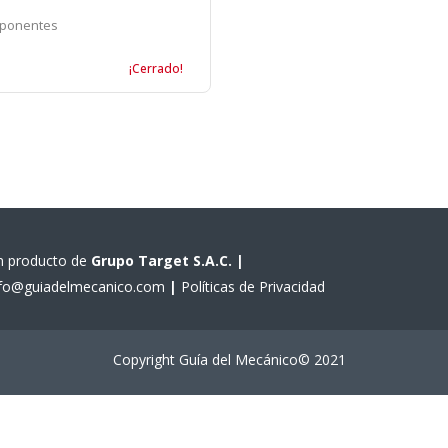
mponentes
¡Cerrado!
n producto de
Grupo Target S.A.C.
|
nfo@guiadelmecanico.com
|
Políticas de Privacidad
Copyright Guía del Mecánico© 2021