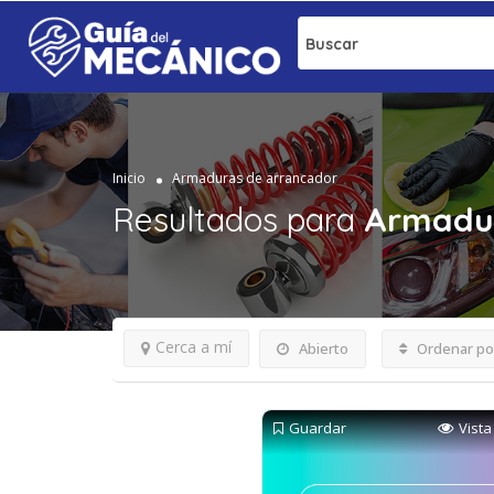
Buscar
Inicio
Armaduras de arrancador
Resultados para
Armadur
Cerca a mí
Abierto
Ordenar po
Guardar
Vista