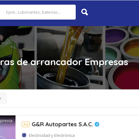
as de arrancador
Empresas
r
 previa
G&R Autopartes S.A.C.
Ad
Electricidad y Electrónica