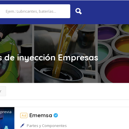
s de inyección
Empresas
r
 previa
Ememsa
Ad
Partes y Componentes