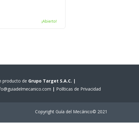
¡Abierto!
n producto de
Grupo Target S.A.C.
|
nfo@guiadelmecanico.com
|
Políticas de Privacidad
Copyright Guía del Mecánico© 2021