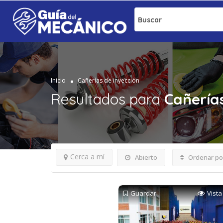
Buscar
Inicio
Cañerías de inyección
Resultados para
Cañería
Cerca a mí
Abierto
Ordenar po
Guardar
Vista