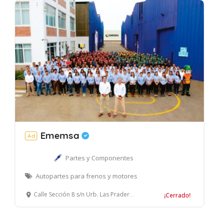
Ememsa
Ad
Partes y Componentes
Autopartes para frenos y motores
Calle Sección 8 s/n Urb. Las Praderas de Lurín, Lurín, Lima – Perú.
¡Cerrado!