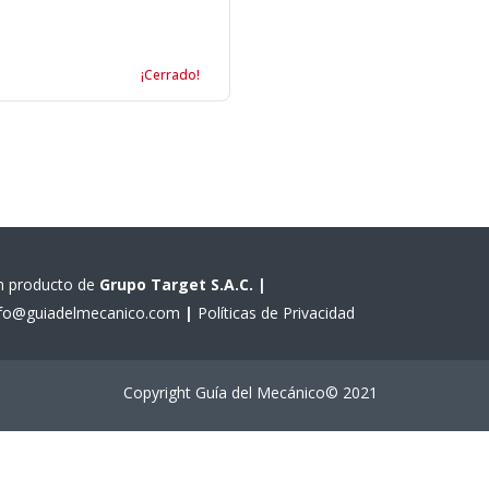
¡Cerrado!
n producto de
Grupo Target S.A.C.
|
nfo@guiadelmecanico.com
|
Políticas de Privacidad
Copyright Guía del Mecánico© 2021