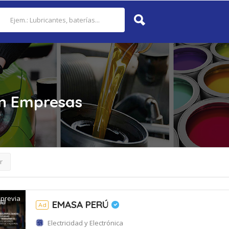
n
Empresas
r
 previa
EMASA PERÚ
Ad
Electricidad y Electrónica