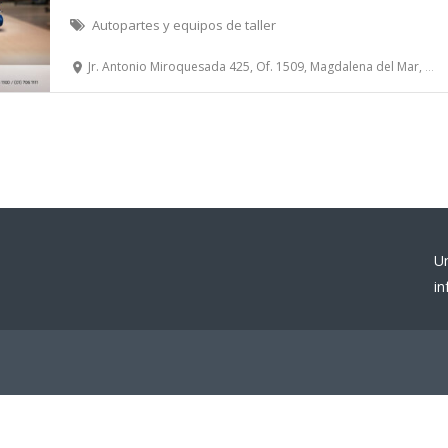
Autopartes y equipos de taller
Jr. Antonio Miroquesada 425, Of. 1509, Magdalena del Mar, Lima
U
i