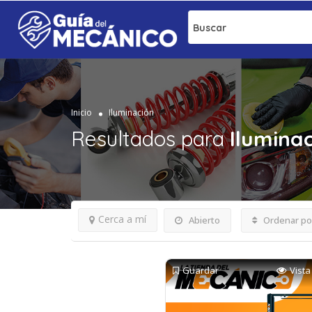
Buscar
Inicio
Iluminación
Resultados para
Ilumina
Cerca a mí
Abierto
Ordenar po
Guardar
Vista