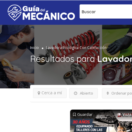
Buscar
Inicio
Lavadora Ecológica Con Calefacción
Resultados para
Lavador
Cerca a mí
Abierto
Ordenar po
Guardar
Vista