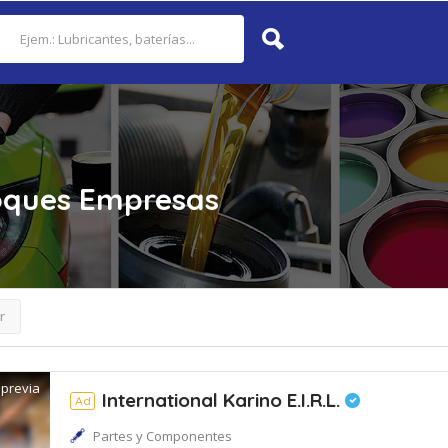
oques
Empresas
r
 previa
International Karino E.I.R.L.
Ad
Partes y Componentes