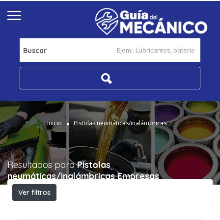
Buscar
Inicio
Pistolas neumáticas/inalámbricas
Resultados para
Pistolas
neumáticas/inalámbricas
Empresas
Ver filtros