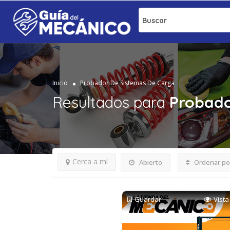
Buscar
Inicio
Probador De Sistemas De Carga
Resultados para
Probado
Cerca a mí
Abierto
Ordenar po
Guardar
Vista