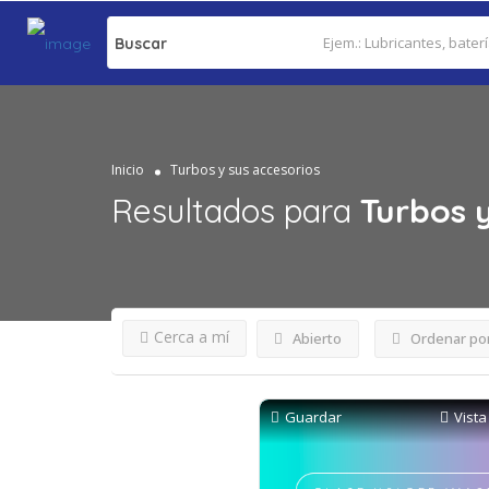
Buscar
Inicio
Turbos y sus accesorios
Resultados para
Turbos y
Cerca a mí
Abierto
Ordenar po
Guardar
Vista