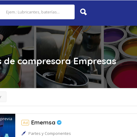
s de compresora
Empresas
r
 previa
Ememsa
Ad
Partes y Componentes