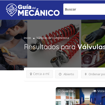
Buscar
Inicio
Válvulas de compresora
Resultados para
Válvula
Cerca a mí
Abierto
Ordenar po
Guardar
Vista