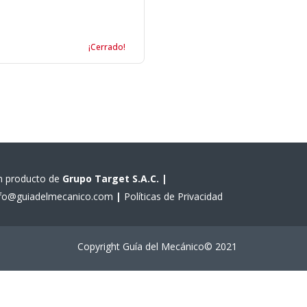
¡Cerrado!
n producto de
Grupo Target S.A.C.
|
nfo@guiadelmecanico.com
|
Políticas de Privacidad
Copyright Guía del Mecánico© 2021