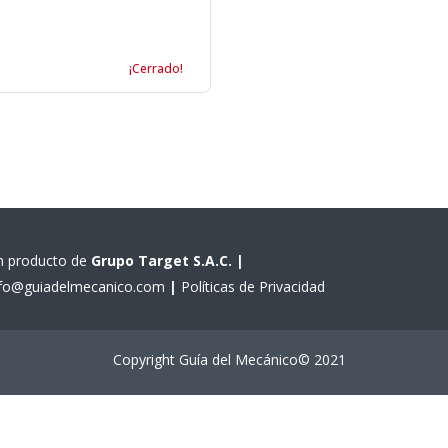
¡Cerrado!
n producto de
Grupo Target S.A.C.
|
nfo@guiadelmecanico.com
|
Políticas de Privacidad
Copyright Guía del Mecánico© 2021