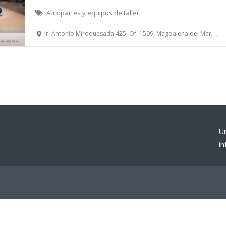
Autopartes y equipos de taller
Jr. Antonio Miroquesada 425, Of. 1509, Magdalena del Mar, Lima
U
i