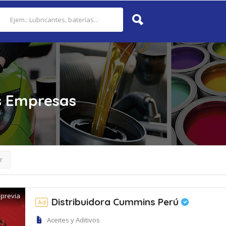
s
Empresas
r
 previa
Distribuidora Cummins Perú
Ad
Aceites y Aditivos