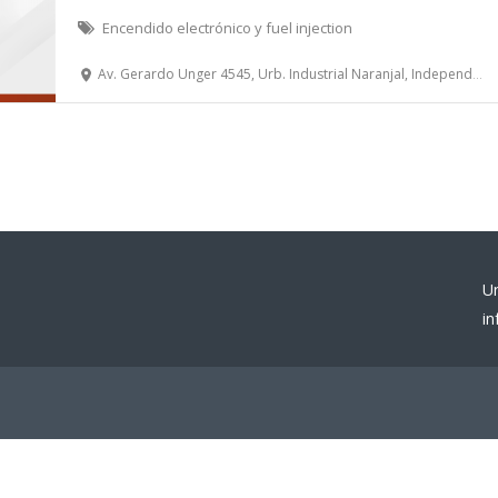
Encendido electrónico y fuel injection
Av. Gerardo Unger 4545, Urb. Industrial Naranjal, Independencia, Lima
U
i