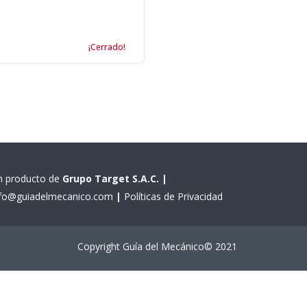
¡Cerrado!
n producto de
Grupo Target S.A.C.
|
nfo@guiadelmecanico.com
|
Políticas de Privacidad
Copyright Guía del Mecánico© 2021