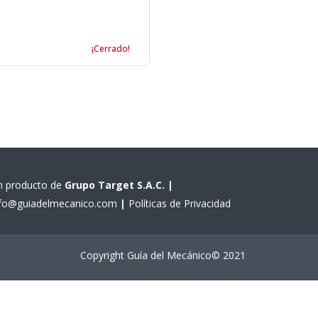
¡Cerrado!
n producto de
Grupo Target S.A.C.
|
nfo@guiadelmecanico.com
|
Políticas de Privacidad
Copyright Guía del Mecánico© 2021