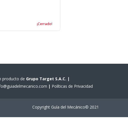
¡Cerrado!
n producto de
Grupo Target S.A.C.
|
nfo@guiadelmecanico.com
|
Políticas de Privacidad
Copyright Guía del Mecánico© 2021