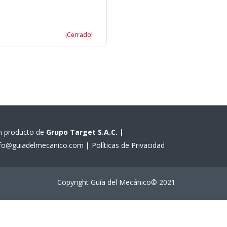
¡Cerrado!
n producto de
Grupo Target S.A.C.
|
nfo@guiadelmecanico.com
|
Políticas de Privacidad
Copyright Guía del Mecánico© 2021