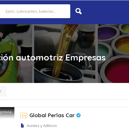
ción automotriz
Empresas
r
 previa
Global Perlas Car
Ad
Aceites y Aditivos