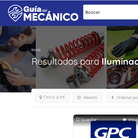
Buscar
Inicio
Resultados para
Ilumina
Cerca a mí
Abierto
Ordenar po
Guardar
Vista