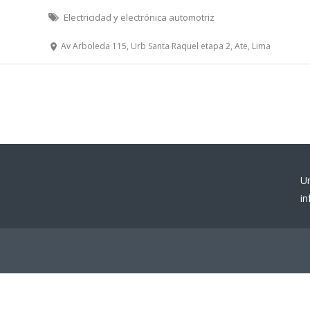
Electricidad y electrónica automotriz
Av Arboleda 115, Urb Santa Raquel etapa 2, Ate, Lima
U
i