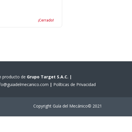
¡Cerrado!
n producto de
Grupo Target S.A.C.
|
nfo@guiadelmecanico.com
|
Políticas de Privacidad
Copyright Guía del Mecánico© 2021