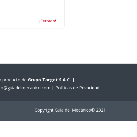
¡Cerrado!
n producto de
Grupo Target S.A.C.
|
nfo@guiadelmecanico.com
|
Políticas de Privacidad
Copyright Guía del Mecánico© 2021