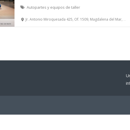
Autopartes y equipos de taller
Jr. Antonio Miroquesada 425, Of. 1509, Magdalena del Mar, Lima
U
i