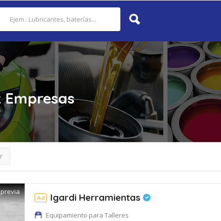
k
Empresas
r
 previa
Igardi Herramientas
Ad
Equipamiento para Talleres