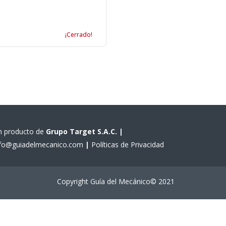
¡Cerrado!
n producto de
Grupo Target S.A.C.
|
nfo@guiadelmecanico.com
|
Políticas de Privacidad
Copyright Guía del Mecánico© 2021