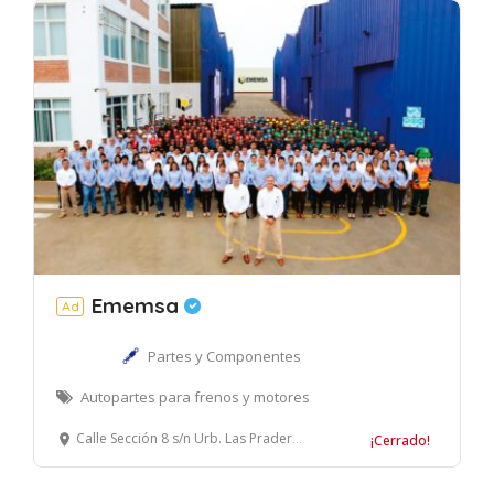
Ememsa
Ad
Partes y Componentes
Autopartes para frenos y motores
Calle Sección 8 s/n Urb. Las Praderas de Lurín, Lurín, Lima – Perú.
¡Cerrado!