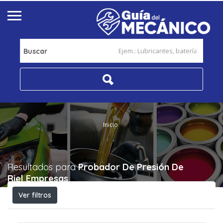
Buscar
Inicio
Resultados para
Probador De Presión De
Riel
Empresas
Ver filtros