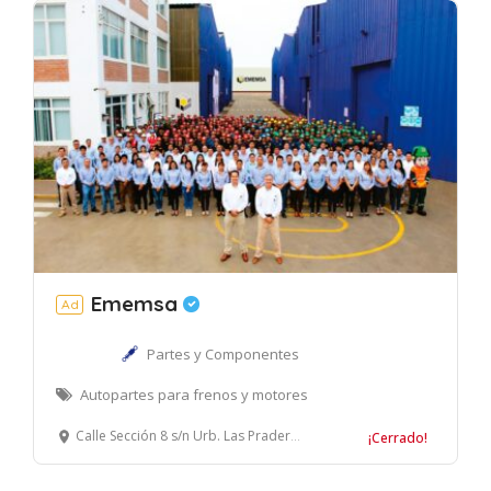
Ememsa
Ad
Partes y Componentes
Autopartes para frenos y motores
Calle Sección 8 s/n Urb. Las Praderas de Lurín, Lurín, Lima – Perú.
¡Cerrado!