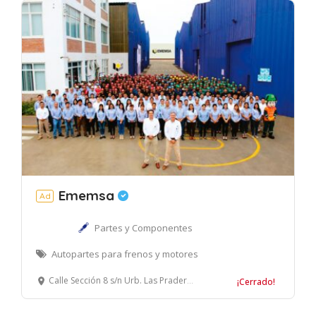
Ememsa
Ad
Partes y Componentes
Autopartes para frenos y motores
Calle Sección 8 s/n Urb. Las Praderas de Lurín, Lurín, Lima – Perú.
¡Cerrado!