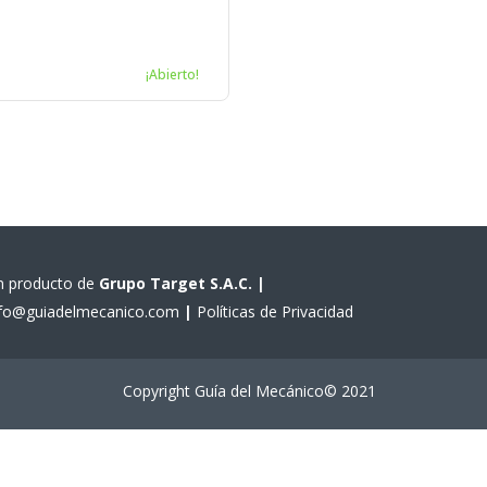
¡Abierto!
n producto de
Grupo Target S.A.C.
|
nfo@guiadelmecanico.com
|
Políticas de Privacidad
Copyright Guía del Mecánico© 2021