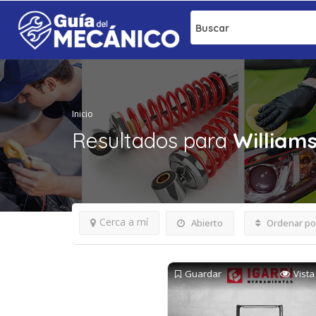
Buscar
Inicio
Resultados para
William
Cerca a mí
Abierto
Ordenar po
Guardar
Vista