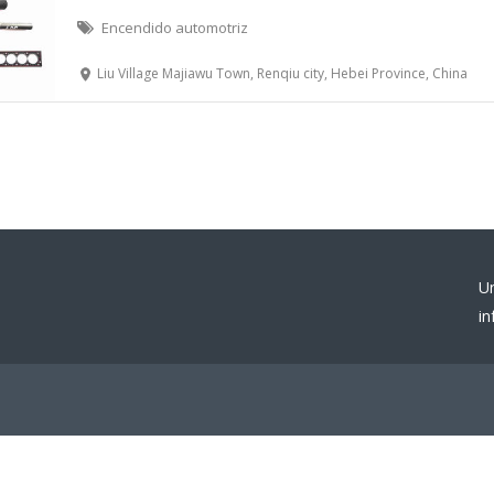
Encendido automotriz
Liu Village Majiawu Town, Renqiu city, Hebei Province, China
U
i