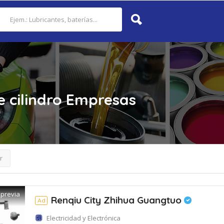
 cilindro
Empresas
r
 previa
Renqiu City Zhihua Guangtuo
Ad
Electricidad y Electrónica