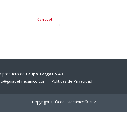
¡Cerrado!
n producto de
Grupo Target S.A.C.
|
nfo@guiadelmecanico.com
|
Políticas de Privacidad
Copyright Guía del Mecánico© 2021