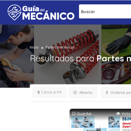
Buscar
Inicio
Partes mecánicas
Resultados para
Partes 
Cerca a mí
Abierto
Ordenar po
Guardar
Vista