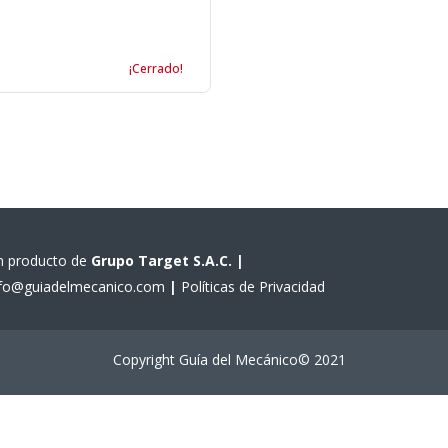
¡Cerrado!
n producto de
Grupo Target S.A.C.
|
nfo@guiadelmecanico.com
|
Políticas de Privacidad
Copyright Guía del Mecánico© 2021