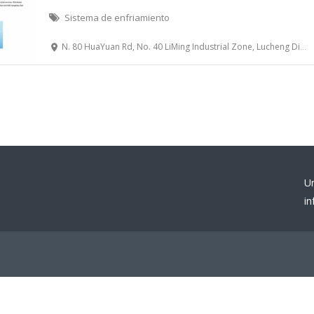
Sistema de enfriamiento
N. 80 HuaYuan Rd, No. 40 LiMing Industrial Zone, Lucheng District, Wenzhou, China
U
i