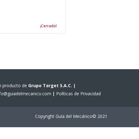
¡Cerrado!
n producto de
Grupo Target S.A.C.
|
nfo@guiadelmecanico.com
|
Políticas de Privacidad
Copyright Guía del Mecánico© 2021