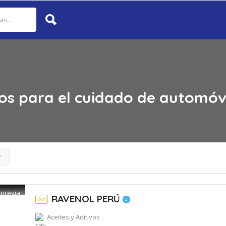
os para el cuidado de automóv
r
 previa
RAVENOL PERÚ
Ad
Aceites y Aditivos