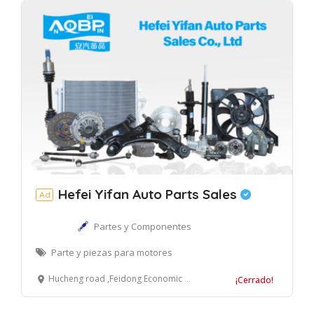
Hefei Yifan Auto Parts Sales
Ad
Partes y Componentes
Parte y piezas para motores
Hucheng road ,Feidong Economic Development Area,Hefei City, Anhui Province, China
¡Cerrado!