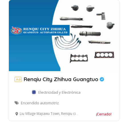
Renqiu City Zhihua Guangtuo
Ad
Electricidad y Electrónica
Encendido automotriz
Liu Village Majiawu Town, Renqiu city, Hebei Province, China
¡Cerrado!