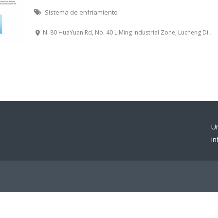
Sistema de enfriamiento
N. 80 HuaYuan Rd, No. 40 LiMing Industrial Zone, Lucheng District, Wenzhou, China
U
i