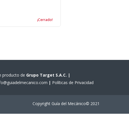
¡Cerrado!
n producto de
Grupo Target S.A.C.
|
nfo@guiadelmecanico.com
|
Políticas de Privacidad
Copyright Guía del Mecánico© 2021