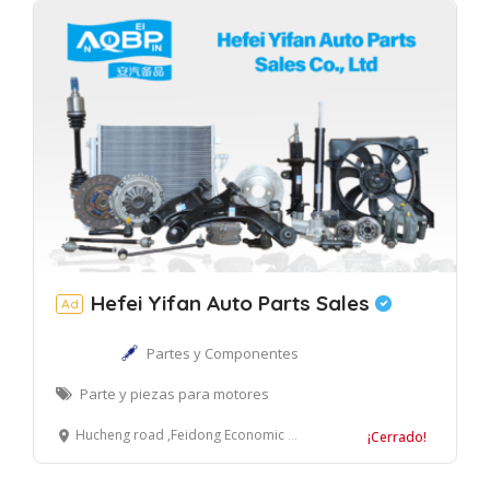
Hefei Yifan Auto Parts Sales
Ad
Partes y Componentes
Parte y piezas para motores
Hucheng road ,Feidong Economic Development Area,Hefei City, Anhui Province, China
¡Cerrado!