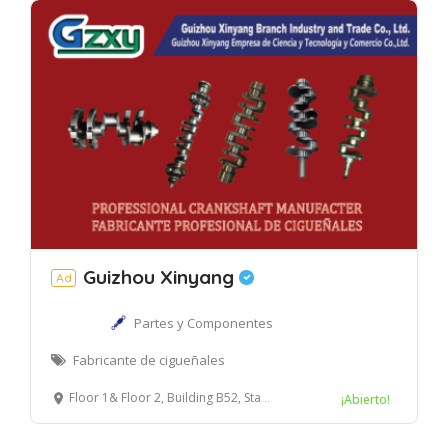
Guizhou Xinyang
Ad
Partes y Componentes
Fabricante de cigueñales
Floor 1& Floor 2, Building B52, Standard Building, NO.299, Zongbao Road, Guiyang Free Trade Zone, Guiyang, China 550017
¡Abierto!