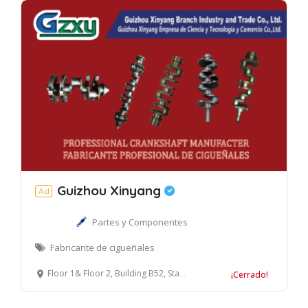
Guizhou Xinyang
Ad
Partes y Componentes
Fabricante de cigueñales
Floor 1& Floor 2, Building B52, Standard Building, NO.299, Zongbao Road, Guiyang Free Trade Zone, Guiyang, China 550017
¡Cerrado!