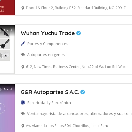
Floor 1& Floor 2, Building B52, Standard Building, NO.299, Zongbao Road, Guiyang Free Trade Zone, Guiyang, China 550017
 previa
Wuhan Yuchu Trade
Partes y Componentes
Autopartes en general
612, New Times Business Center, No.422 of Wu Luo Rd. Wuchang District, Wuhan, China
 previa
G&R Autopartes S.A.C.
Electricidad y Electrónica
Venta mayorista de arrancadores, alternadores y sus co
Av. Alameda Los Pinos 504, Chorrillos, Lima, Perú