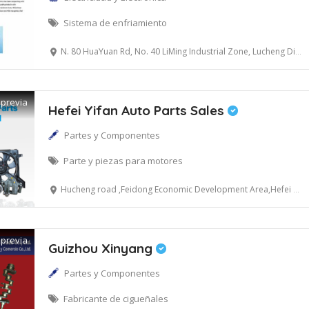
Sistema de enfriamiento
N. 80 HuaYuan Rd, No. 40 LiMing Industrial Zone, Lucheng District, Wenzhou, China
 previa
Hefei Yifan Auto Parts Sales
Partes y Componentes
Parte y piezas para motores
Hucheng road ,Feidong Economic Development Area,Hefei City, Anhui Province, China
 previa
Guizhou Xinyang
Partes y Componentes
Fabricante de cigueñales