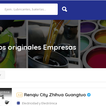
s originales
Empresas
r
 previa
Renqiu City Zhihua Guangtuo
Ad
Electricidad y Electrónica