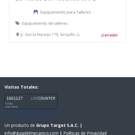
Equipamiento para Talleres
Equipamiento de talleres
Jr. García Naranjo 178, Surquillo, Lima, Perú
¡Cerrado!
Visitas Totales:
1661127
TOTAL
VISITORS
Un producto de
Grupo Target S.A.C.
|
info@guiadelmecanico.com
|
Políticas de Privacidad