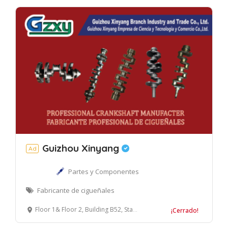
Guizhou Xinyang
Ad
Partes y Componentes
Fabricante de cigueñales
Floor 1& Floor 2, Building B52, Standard Building, NO.299, Zongbao Road, Guiyang Free Trade Zone, Guiyang, China 550017
¡Cerrado!