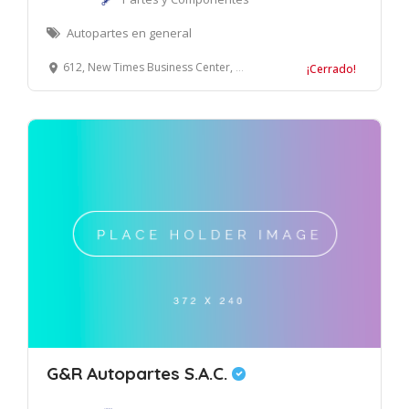
Autopartes en general
612, New Times Business Center, No.422 of Wu Luo Rd. Wuchang District, Wuhan, China
¡Cerrado!
G&R Autopartes S.A.C.