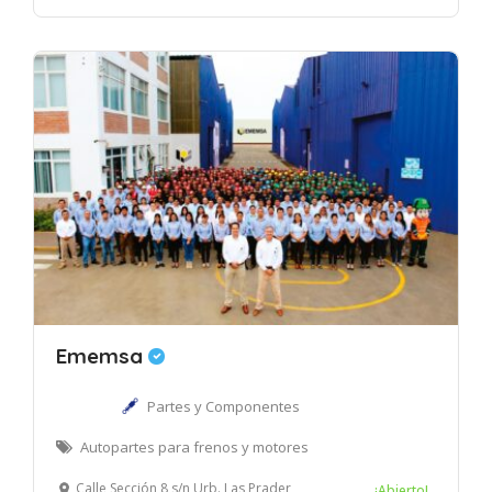
Ememsa
Partes y Componentes
Autopartes para frenos y motores
Calle Sección 8 s/n Urb. Las Praderas de Lurín, Lurín, Lima – Perú.
¡Abierto!